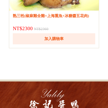
熟三牲(椒麻雞全雞+上海熏魚+冰糖醬五花肉)
NT$2300
NT$2360
加入購物車