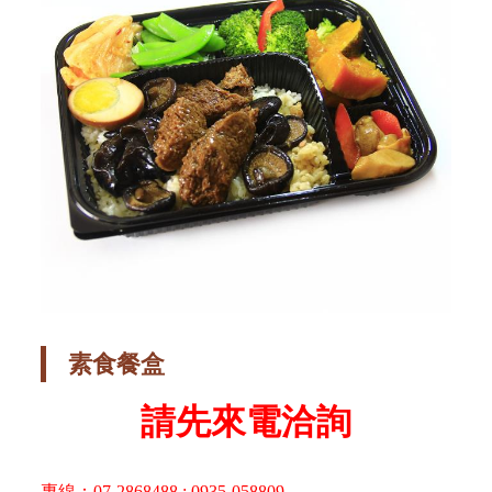
素食餐盒
請先來電洽詢
專線：07-2868488 ; 0935-058809