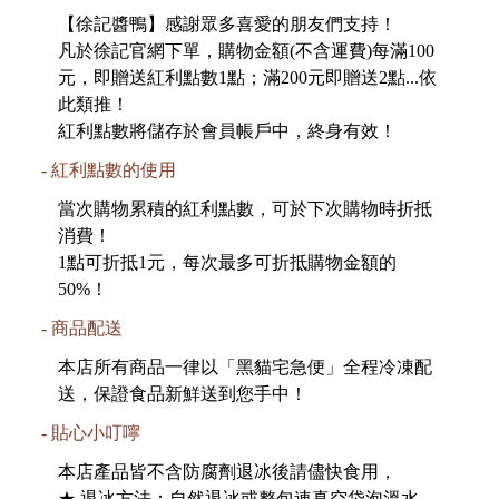
【徐記醬鴨】感謝眾多喜愛的朋友們支持！
凡於徐記官網下單，購物金額(不含運費)每滿100
元，即贈送紅利點數1點；滿200元即贈送2點...依
此類推！
紅利點數將儲存於會員帳戶中，終身有效！
紅利點數的使用
當次購物累積的紅利點數，可於下次購物時折抵
消費！
1點可折抵1元，每次最多可折抵購物金額的
50%！
商品配送
本店所有商品一律以「黑貓宅急便」全程冷凍配
送，保證食品新鮮送到您手中！
貼心小叮嚀
本店產品皆不含防腐劑退冰後請儘快食用，
★ 退冰方法：自然退冰或整包連真空袋泡溫水